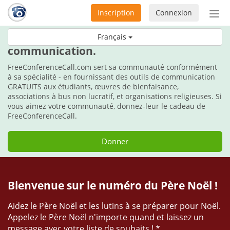
Inscription
Connexion
Acti
ou
Durant les fêtes, faites le cadeau de la
Français
désa
communication.
la
nav
FreeConferenceCall.com sert sa communauté conformément
à sa spécialité - en fournissant des outils de communication
GRATUITS aux étudiants, œuvres de bienfaisance,
associations à bus non lucratif, et organisations religieuses. Si
vous aimez votre communauté, donnez-leur le cadeau de
FreeConferenceCall.
Donner
Bienvenue sur le numéro du Père Noël !
Aidez le Père Noël et les lutins à se préparer pour Noël.
Appelez le Père Noël n'importe quand et laissez un
message avec votre liste de souhaits ! *