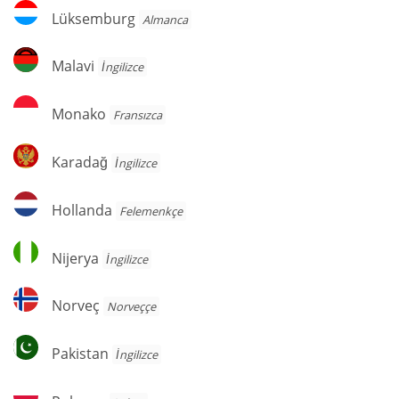
Lüksemburg
Lüksemburg
Almanca
Malavi
Malavi
İngilizce
Monako
Monako
Fransızca
Karadağ
Karadağ
İngilizce
Hollanda
Hollanda
Felemenkçe
Nijerya
Nijerya
İngilizce
Norveç
Norveç
Norveççe
Pakistan
Pakistan
İngilizce
Polonya