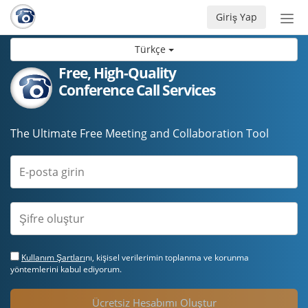
Giriş Yap
Nav
aç/
Türkçe
Free, High-Quality
Conference Call Services
The Ultimate Free Meeting and Collaboration Tool
Kullanım Şartları
nı, kişisel verilerimin toplanma ve korunma
yöntemlerini kabul ediyorum.
Ücretsiz Hesabımı Oluştur