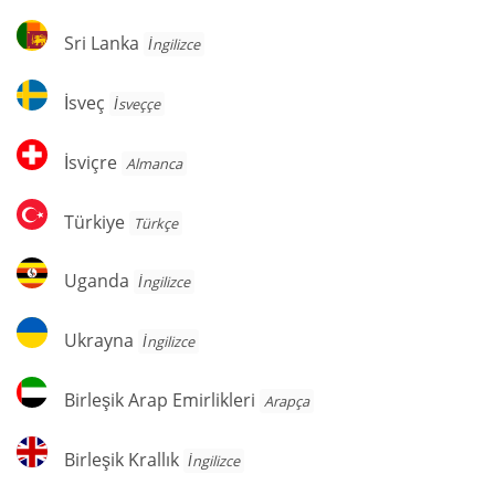
Sri
Sri Lanka
İngilizce
Lanka
İsveç
İsveç
İsveççe
İsviçre
İsviçre
Almanca
Türkiye
Türkiye
Türkçe
Uganda
Uganda
İngilizce
Ukrayna
Ukrayna
İngilizce
Birleşik
Birleşik Arap Emirlikleri
Arapça
Arap
Emirlikleri
Birleşik
Birleşik Krallık
İngilizce
Krallık