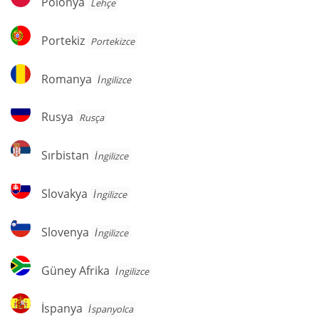
Polonya
Lehçe
Portekiz
Portekiz
Portekizce
Romanya
Romanya
İngilizce
Rusya
Rusya
Rusça
Sırbistan
Sırbistan
İngilizce
Slovakya
Slovakya
İngilizce
Slovenya
Slovenya
İngilizce
Güney
Güney Afrika
İngilizce
Afrika
İspanya
İspanya
İspanyolca