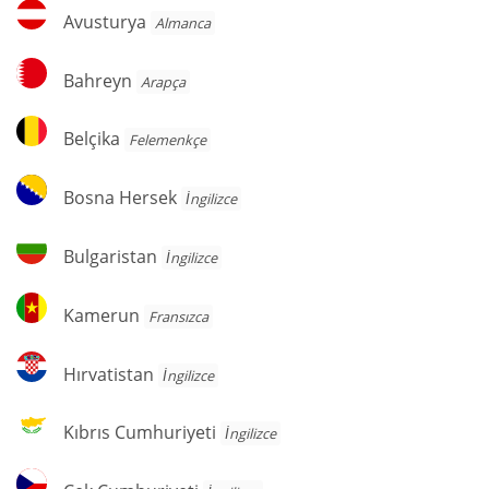
Avusturya
Avusturya
Almanca
Bahreyn
Bahreyn
Arapça
Belçika
Belçika
Felemenkçe
Bosna
Bosna Hersek
İngilizce
Hersek
Bulgaristan
Bulgaristan
İngilizce
Kamerun
Kamerun
Fransızca
Hırvatistan
Hırvatistan
İngilizce
Kıbrıs
Kıbrıs Cumhuriyeti
İngilizce
Cumhuriyeti
Çek