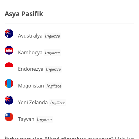
Asya Pasifik
Avustralya
Avustralya
İngilizce
Kamboçya
Kamboçya
İngilizce
Endonezya
Endonezya
İngilizce
Moğolistan
Moğolistan
İngilizce
Yeni
Yeni Zelanda
İngilizce
Zelanda
Tayvan
Tayvan
İngilizce