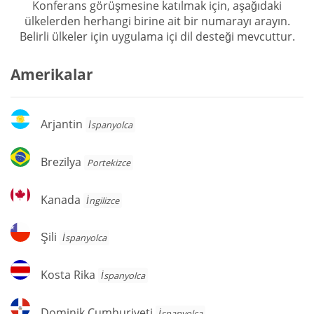
Konferans görüşmesine katılmak için, aşağıdaki
ülkelerden herhangi birine ait bir numarayı arayın.
Belirli ülkeler için uygulama içi dil desteği mevcuttur.
Amerikalar
Arjantin
Arjantin
İspanyolca
Brezilya
Brezilya
Portekizce
Kanada
Kanada
İngilizce
Şili
Şili
İspanyolca
Kosta
Kosta Rika
İspanyolca
Rika
Dominik
Dominik Cumhuriyeti
İspanyolca