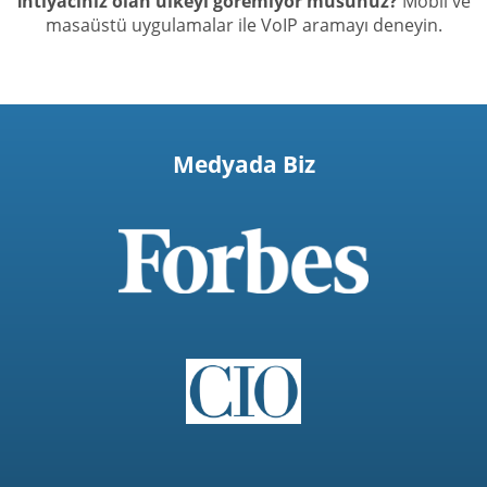
İhtiyacınız olan ülkeyi göremiyor musunuz?
Mobil ve
masaüstü uygulamalar ile VoIP aramayı deneyin.
Medyada Biz