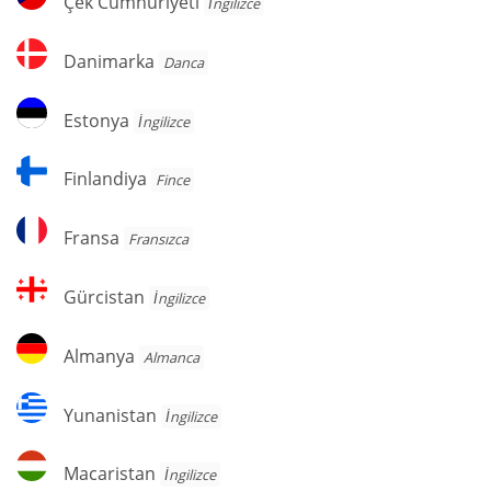
Çek Cumhuriyeti
İngilizce
Cumhuriyeti
Danimarka
Danimarka
Danca
Estonya
Estonya
İngilizce
Finlandiya
Finlandiya
Fince
Fransa
Fransa
Fransızca
Gürcistan
Gürcistan
İngilizce
Almanya
Almanya
Almanca
Yunanistan
Yunanistan
İngilizce
Macaristan
Macaristan
İngilizce