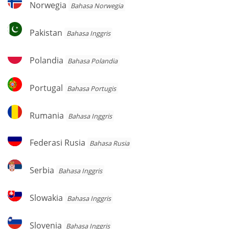
Norwegia
Bahasa Norwegia
Pakistan
Pakistan
Bahasa Inggris
Polandia
Polandia
Bahasa Polandia
Portugal
Portugal
Bahasa Portugis
Rumania
Rumania
Bahasa Inggris
Federasi
Federasi Rusia
Bahasa Rusia
Rusia
Serbia
Serbia
Bahasa Inggris
Slowakia
Slowakia
Bahasa Inggris
Slovenia
Slovenia
Bahasa Inggris