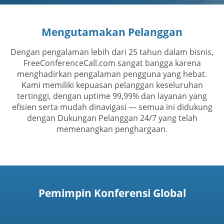
Mengutamakan Pelanggan
Dengan pengalaman lebih dari 25 tahun dalam bisnis,
FreeConferenceCall.com sangat bangga karena
menghadirkan pengalaman pengguna yang hebat.
Kami memiliki kepuasan pelanggan keseluruhan
tertinggi, dengan uptime 99,99% dan layanan yang
efisien serta mudah dinavigasi — semua ini didukung
dengan Dukungan Pelanggan 24/7 yang telah
memenangkan penghargaan.
Pemimpin Konferensi Global