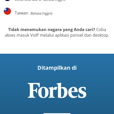
Baru
Taiwan
Taiwan
Bahasa Inggris
Tidak menemukan negara yang Anda cari?
Coba
akses masuk VoIP melalui aplikasi ponsel dan desktop.
Ditampilkan di