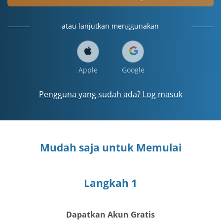
atau lanjutkan menggunakan
Apple
Google
Pengguna yang sudah ada? Log masuk
Mudah saja untuk Memulai
Langkah 1
Dapatkan Akun Gratis