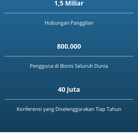
1,5 Miliar
Hubungan Panggilan
800.000
Pengguna di Bisnis Seluruh Dunia
40 Juta
Konferensi yang Diselenggarakan Tiap Tahun