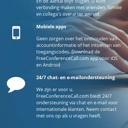
En dit aantal blijft stijgen. U kunt
verbinding maken met vrienden, familie
en collega's overal ter wereld.
Mobile
Mobiele apps
Geen zorgen over het onthouden van
accountinformatie of het intoetsen van
toegangscodes. Download de
FreeConferenceCall.com app voor iOS
en Android
Comment
24/7 chat- en e-mailondersteuning
We zijn er voor u.
FreeConferenceCall.com biedt 24/7
ondersteuning via chat en e-mail voor
internationale klanten. Neem contact
met ons op als u vragen heeft.