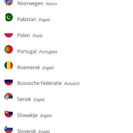
Noorwegen
Noorwegen
Noors
Pakistan
Pakistan
Engels
Polen
Polen
Pools
Portugal
Portugal
Portugees
Roemenië
Roemenië
Engels
Russische
Russische Federatie
Russisch
Federatie
Servië
Servië
Engels
Slowakije
Slowakije
Engels
Slovenië
Slovenië
Engels