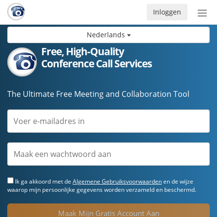
Inloggen
Acti
navi
Nederlands
Free, High-Quality
Conference Call Services
The Ultimate Free Meeting and Collaboration Tool
Ik ga akkoord met de
Algemene Gebruiksvoorwaarden
en de wijze
waarop mijn persoonlijke gegevens worden verzameld en beschermd.
Maak Mijn Gratis Account Aan