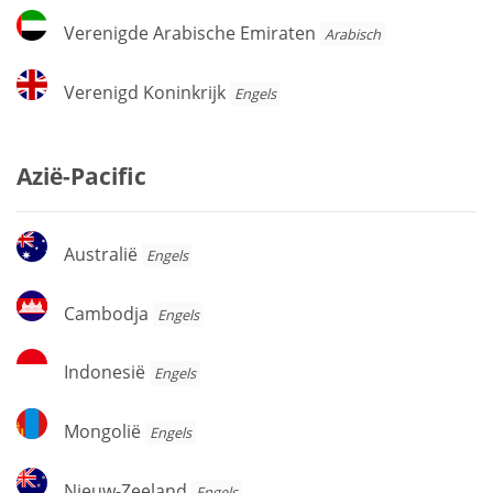
Verenigde
Verenigde Arabische Emiraten
Arabisch
Arabische
Emiraten
Verenigd
Verenigd Koninkrijk
Engels
Koninkrijk
Azië-Pacific
Australië
Australië
Engels
Cambodja
Cambodja
Engels
Indonesië
Indonesië
Engels
Mongolië
Mongolië
Engels
Nieuw-
Nieuw-Zeeland
Engels