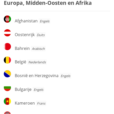
Europa, Midden-Oosten en Afrika
Afghanistan
Afghanistan
Engels
Oostenrijk
Oostenrijk
Duits
Bahrein
Bahrein
Arabisch
België
België
Nederlands
Bosnië
Bosnië en Herzegovina
Engels
en
Herzegovina
Bulgarije
Bulgarije
Engels
Kameroen
Kameroen
Frans
Kroatië