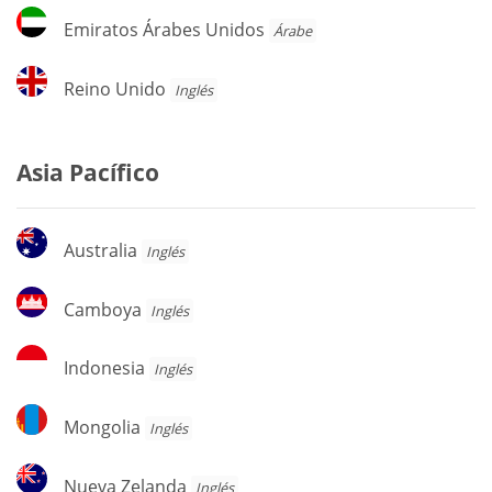
Emiratos
Emiratos Árabes Unidos
Árabe
Árabes
Unidos
Reino
Reino Unido
Inglés
Unido
Asia Pacífico
Australia
Australia
Inglés
Camboya
Camboya
Inglés
Indonesia
Indonesia
Inglés
Mongolia
Mongolia
Inglés
Nueva
Nueva Zelanda
Inglés