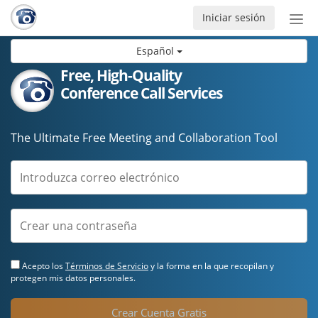
Iniciar sesión
Bot
de
Español
Nav
Free, High-Quality
Conference Call Services
The Ultimate Free Meeting and Collaboration Tool
Acepto los
Términos de Servicio
y la forma en la que recopilan y
protegen mis datos personales.
Crear Cuenta Gratis