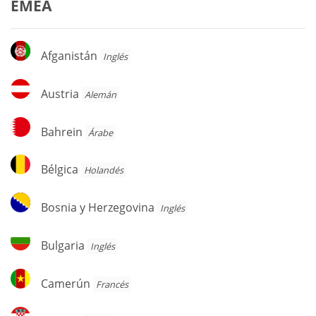
EMEA
Afganistán
Afganistán
Inglés
Austria
Austria
Alemán
Bahrein
Bahrein
Árabe
Bélgica
Bélgica
Holandés
Bosnia
Bosnia y Herzegovina
Inglés
y
Herzegovina
Bulgaria
Bulgaria
Inglés
Camerún
Camerún
Francés
Croacia