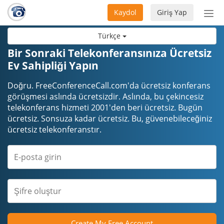
Kaydol
Giriş Yap
Nav
aç/
Türkçe
Bir Sonraki Telekonferansınıza Ücretsiz
Ev Sahipliği Yapın
Doğru. FreeConferenceCall.com'da ücretsiz konferans
görüşmesi aslında ücretsizdir. Aslında, bu çekincesiz
telekonferans hizmeti 2001'den beri ücretsiz. Bugün
ücretsiz. Sonsuza kadar ücretsiz. Bu, güvenebileceğiniz
ücretsiz telekonferanstır.
Create My Free Account