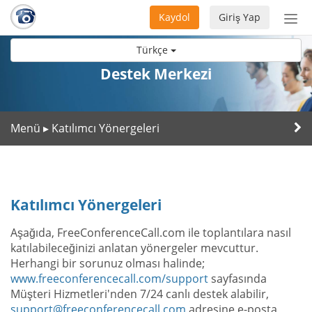
Kaydol
Giriş Yap
Nav
aç/
Türkçe
Destek Merkezi
Menü
Katılımcı Yönergeleri
▸
Katılımcı Yönergeleri
Aşağıda, FreeConferenceCall.com ile toplantılara nasıl
katılabileceğinizi anlatan yönergeler mevcuttur.
Herhangi bir sorunuz olması halinde;
www.freeconferencecall.com/support
sayfasında
Müşteri Hizmetleri'nden 7/24 canlı destek alabilir,
support@freeconferencecall.com
adresine e-posta