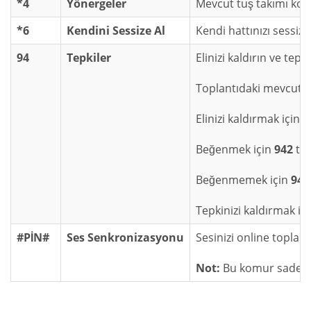
*4
Yönergeler
Mevcut tuş takımı komu
*6
Kendini Sessize Al
Kendi hattınızı sessize
94
Tepkiler
Elinizi kaldırın ve tepk
Toplantıdaki mevcut te
Elinizi kaldırmak için
9
Beğenmek için
942
tuş
Beğenmemek için
943
Tepkinizi kaldırmak iç
#PİN#
Ses Senkronizasyonu
Sesinizi online toplant
Not:
Bu komur sadece o