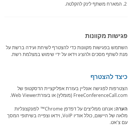
המארח משתף לינק להקלטה.
פגישות מקוונות
השתמש בפגישות מקוונות כדי להצטרף לשיחת ועידה ברשת על
מנת לשתף מסכים ולהציג וידאו על ידי שימוש במצלמת רשת.
כיצד להצטרף
הצטרפות לפגישה אונליין בעזרת אפליקציית הדסקטופ של
FreeConferenceCall.com (מומלץ) או בעזרתWeb Viewer.
הערה:
אנחנו ממליצים על דפדפן Chrome™ לפונקצונליות
מלאה של היישום, כולל אודיו VoIP, וידאו וצפייה בשיתופי המסך
עם צ'אט.