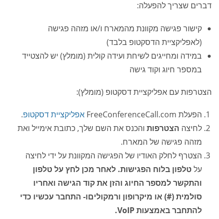
דברים שצריך להפעלה:
קישור פגישה מקוונת מהמארח ו/או מזהה פגישה
(לאפליקציית הדסקטופ בלבד)
במידה ומחייגים לשיחת ועידה קולית (מומלץ) יש להצטייד
במספר חיוג וקוד גישה
הצטרפות עם אפליקציית דסקטופ (מומלץ):
הפעלת FreeConferenceCall.com
אפליקציית דסקטופ
.
לחיצה
הצטרפות
והכנס את השם שלך, כתובת אימייל ואת
מזהה פגישה של המארח.
הצטרף לחלק האודיו של הפגישה המקוונת על ידי לחיצה
על
טלפון
בלוח הפגישות. לאחר מכן לחץ על
טלפון
והתקשר למספר החיוג והזן את קוד הגישה ואחריו
סולמית (#)
או
מיקרופון ורמקולים
ו-
התחבר עכשיו
כדי
להתחבר באמצעות VoIP.