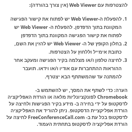
להצטרפות עם Web Viewer (אין צורך בהורדה):
להפעלת ה-Web Viewer יש לפתוח את קישור הפגישה
המקוונת בתוך הדפדפן. להפעלת ה- Web Viewer יש
לפתוח את קישור הפגישה המקוונת בתוך הדפדפן
בחלון הקופץ של ה- Web Viewer יש להזין את השם,
כתובת אימייל וללחוץ על
הצטרפות
.
לחיצה
טלפון
ו/או
מצלמה
בקיר הפגישה ומעקב אחר
ההוראות ההתחברות עם אודיו ו/או וידאו. תועבר
להמתנה עד שהמשתתף הבא יצטרף.
הערה:
כדי לשתף את המסך, יש להשתמש ב-
Chromebook לפונקציונליות מלאה או הורדת האפליקציה
לדסקטופ על ידי בחירה ב-
מידע
בקיר הפגישות ולחיצה על
הורדת אפליקציית הדסקטופ
. ניתן להוריד את האפליקציה
לדסקטופ בכל עת ב- FreeConferenceCall.com לחיצה על
הורדת אפליקציה לדסקטופ
בתחתית העמוד.