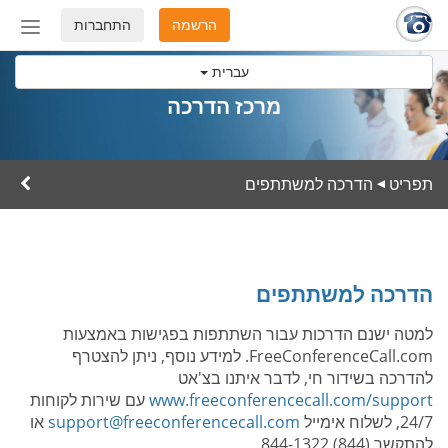
הרשמה
התחברות
החלף
מצב
עברית
ניווט
מרכז הדרכה
תפריט
הדרכה למשתתפים
▸
הדרכה למשתתפים
למטה ישנם הדרכות עבור השתתפות בפגישות באמצעות
FreeConferenceCall.com. למידע נוסף, ניתן להצטרף
להדרכה בשידור חי, לדבר איתנו בצ'אט
www.freeconferencecall.com/support
עם שירות לקוחות
24/7, לשלוח אימייל
support@freeconferencecall.com
או
להתקשר (844) 844-1322.