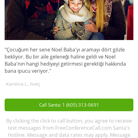
"Çocuğum her sene Noel Baba'yı aramayı dört gözle
bekliyor. Bu bir aile geleneği haline geldi ve Noel
Baba'nın hangi hediyeyi getirmesi gerektiği hakkında
bana ipucu veriyor."
-Karolina L., İsveç
Call Santa: 1 (605) 313-0691
By clicking the click to call button, you agree to receive
text messages from FreeConferenceCall.com Santa's
Hotline. Message and data rates may apply. Message