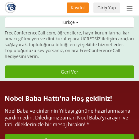
Kaydol
Giriş Yap
Nav
aç/
Bu bayram, iletişim paketi hediye edin.
Türkçe
FreeConferenceCall.com, öğrencilere, hayır kurumlarına, kar
amacı gütmeyen ve dini kuruluşlara ÜCRETSİZ iletişim araçları
sağlayarak, topluluğuna bildiği en iyi şekilde hizmet eder.
Topluluğunuzu seviyorsanız, onlara FreeConferenceCall
hediyesini verin.
Geri Ver
Nobel Baba Hattı'na Hoş geldiniz!
Noel Baba ve cinlerinin Yılbaşı gününe hazırlanmasına
yardım edin. Dilediğiniz zaman Noel Baba'yı arayın ve
tatil dileklerinizle bir mesaj bırakın! *