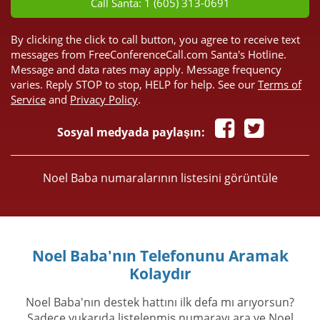
Call Santa: 1 (605) 313-0691
By clicking the click to call button, you agree to receive text
messages from FreeConferenceCall.com Santa's Hotline.
Message and data rates may apply. Message frequency
varies. Reply STOP to stop, HELP for help. See our
Terms of
Service
and
Privacy Policy
.
Sosyal medyada paylaşın:
Noel Baba numaralarının listesini görüntüle
Noel Baba'nın Telefonunu Aramak
Kolaydır
Noel Baba'nın destek hattını ilk defa mı arıyorsun?
Sadece yukarıda listelenmiş numarayı ara ve Noel