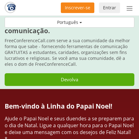
Inscrever-se
Entrar
Ativ
nav
Durante as festas, dê o dom da
Português
comunicação.
FreeConferenceCall.com serve a sua comunidade da melhor
forma que sabe - fornecendo ferramentas de comunicação
GRATUITAS a estudantes, caridades, organizações sem fins
lucrativos e religiosas. Se você ama sua comunidade, dê a
eles o dom de FreeConferenceCall.
Devolva
Bem-vindo à Linha do Papai Noel!
Ajude o Papai Noel e seus duendes a se preparem para
o dia de Natal. Ligue a qualquer hora para o Papai Noel
e deixe uma mensagem com os desejos de Feliz Natal!