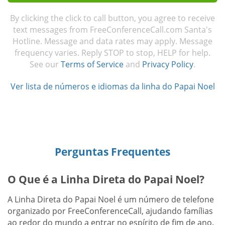
By clicking the click to call button, you agree to receive
text messages from FreeConferenceCall.com Santa's
Hotline. Message and data rates may apply. Message
frequency varies. Reply STOP to stop, HELP for help.
See our
Terms of Service
and
Privacy Policy
.
Ver lista de números e idiomas da linha do Papai Noel
Perguntas Frequentes
O Que é a Linha Direta do Papai Noel?
A Linha Direta do Papai Noel é um número de telefone
organizado por FreeConferenceCall, ajudando famílias
ao redor do mundo a entrar no espírito de fim de ano.