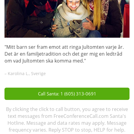
"Mitt barn ser fram emot att ringa Jultomten varje år.
Det är en familjetradition och det ger mig en ledtråd
om vad Jultomten ska komma med."
– Karolina L., Sverige
Call Santa: 1 (605) 313-0691
By clicking the click to call button, you agree to receive
text messages from FreeConferenceCall.com Santa's
Hotline. Message and data rates may apply. Message
frequency varies. Reply STOP to stop, HELP for help.