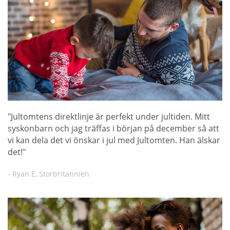
"Jultomtens direktlinje är perfekt under jultiden. Mitt
syskonbarn och jag träffas i början på december så att
vi kan dela det vi önskar i jul med Jultomten. Han älskar
det!"
- Ryan E, Storbritannien