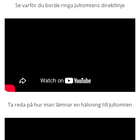
Se varför du borde ringa Jultomtens direktlinje
Ta reda på hur man lämnar en hälsning till Jultomten