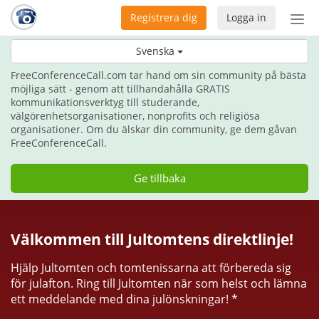
Registrera dig
Logga in
Öpp
men
Ge kommunikation i julklapp i år.
Svenska
FreeConferenceCall.com tar hand om sin community på bästa
möjliga sätt - genom att tillhandahålla GRATIS
kommunikationsverktyg till studerande,
välgörenhetsorganisationer, nonprofits och religiösa
organisationer. Om du älskar din community, ge dem gåvan
FreeConferenceCall.
Ge tillbaka
Välkommen till Jultomtens direktlinje!
Hjälp Jultomten och tomtenissarna att förbereda sig
för julafton. Ring till Jultomten när som helst och lämna
ett meddelande med dina julönskningar! *