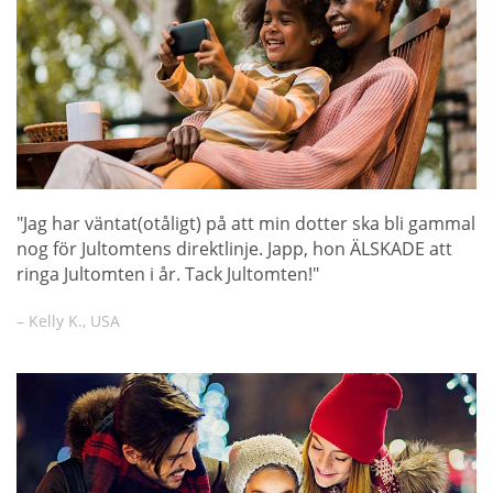
"Jag har väntat(otåligt) på att min dotter ska bli gammal
nog för Jultomtens direktlinje. Japp, hon ÄLSKADE att
ringa Jultomten i år. Tack Jultomten!"
– Kelly K., USA