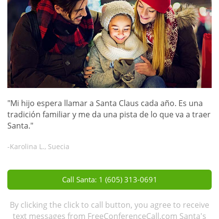
"Mi hijo espera llamar a Santa Claus cada año. Es una
tradición familiar y me da una pista de lo que va a traer
Santa."
-Karolina L., Suecia
Call Santa: 1 (605) 313-0691
By clicking the click to call button, you agree to receive
text messages from FreeConferenceCall.com Santa's