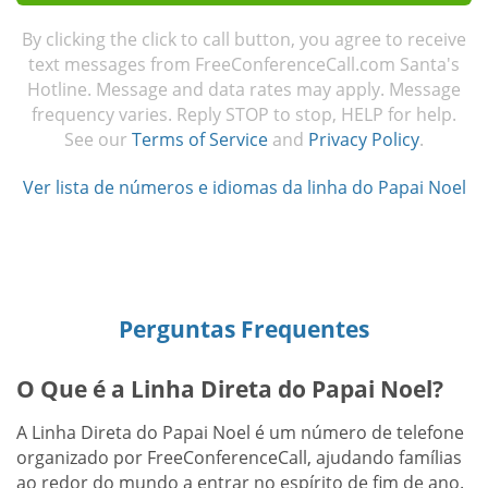
By clicking the click to call button, you agree to receive
text messages from FreeConferenceCall.com Santa's
Hotline. Message and data rates may apply. Message
frequency varies. Reply STOP to stop, HELP for help.
See our
Terms of Service
and
Privacy Policy
.
Ver lista de números e idiomas da linha do Papai Noel
Perguntas Frequentes
O Que é a Linha Direta do Papai Noel?
A Linha Direta do Papai Noel é um número de telefone
organizado por FreeConferenceCall, ajudando famílias
ao redor do mundo a entrar no espírito de fim de ano.