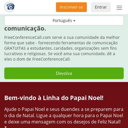
Inscrever-se
Entrar
Ativ
nav
Durante as festas, dê o dom da
Português
comunicação.
FreeConferenceCall.com serve a sua comunidade da melhor
forma que sabe - fornecendo ferramentas de comunicação
GRATUITAS a estudantes, caridades, organizações sem fins
lucrativos e religiosas. Se você ama sua comunidade, dê a
eles o dom de FreeConferenceCall.
Devolva
Bem-vindo à Linha do Papai Noel!
Ajude o Papai Noel e seus duendes a se preparem para
o dia de Natal. Ligue a qualquer hora para o Papai Noel
e deixe uma mensagem com os desejos de Feliz Natal!