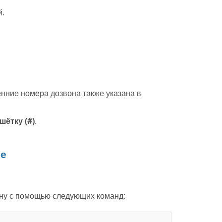
й.
нние номера дозвона также указана в
шётку (#)
.
ре
ну с помощью следующих команд: