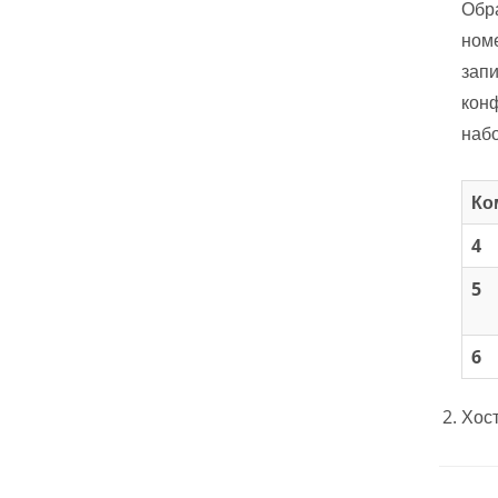
Обра
номе
запи
кон
наб
Ко
4
5
6
Хост