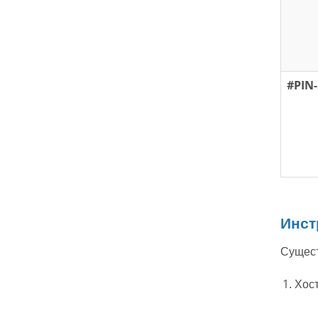
#PIN
Инст
Сущест
Хост