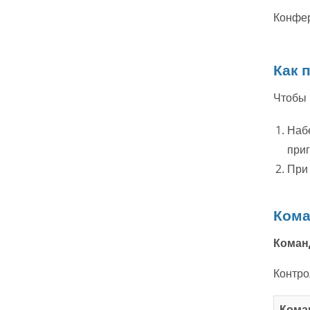
Конфер
Как 
Чтобы 
Набе
приг
При 
Кома
Команд
Контро
Кома