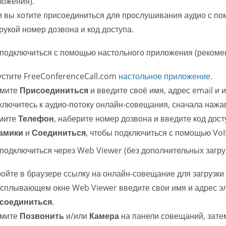
ложения).
 вы хотите присоединиться для прослушивания аудио с по
рукой номер дозвона и код доступа.
подключиться с помощью настольного приложения (рекомен
стите FreeConferenceCall.com
настольное приложение
.
мите
Присоединиться
и введите своё имя, адрес email и
лючитесь к аудио-потоку онлайн-совещания, сначала наж
мите
Телефон
, наберите номер дозвона и введите код дос
амики
и
Соединиться
, чтобы подключиться с помощью VoI
подключиться через Web Viewer (без дополнительных загруз
ойте в браузере ссылку на онлайн-совещание для загрузки
сплывающем окне Web Viewer введите свои имя и адрес эл
соединиться
.
мите
Позвонить
и/или
Камера
на панели совещаний, зате