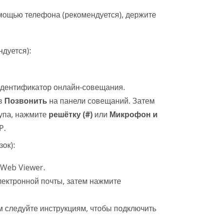
мощью телефона (рекомендуется), держите
дуется):
 идентификатор онлайн-совещания.
ав
Позвонить
на панели совещаний. Затем
тупа, нажмите
решётку (#)
или
Микрофон и
P.
ок):
 Web Viewer.
ектронной почты, затем нажмите
м следуйте инструкциям, чтобы подключить