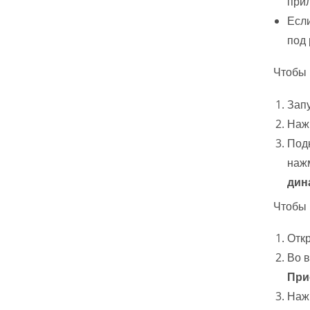
при
Если
под 
Чтобы 
Запу
Наж
Подк
наж
дин
Чтобы 
Откр
Во в
При
Наж