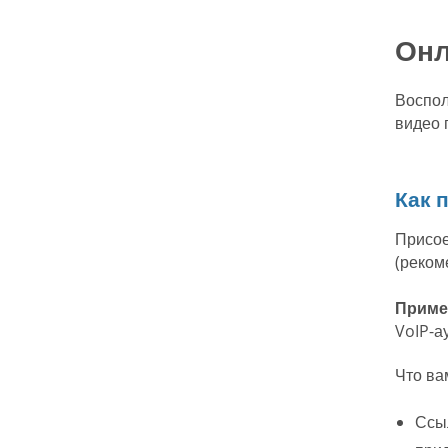
Онл
Воспол
видео 
Как 
Присое
(реком
Приме
VoIP-а
Что ва
Ссыл