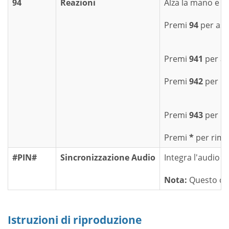
94
Reazioni
Alza la mano e co
Premi
94
per asco
Premi
941
per al
Premi
942
per mo
Premi
943
per mo
Premi
*
per rimu
#PIN#
Sincronizzazione Audio
Integra l'audio c
Nota:
Questo com
Istruzioni di riproduzione