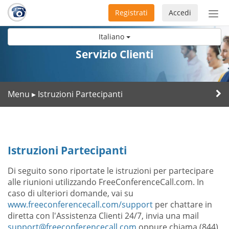
Registrati
Accedi
Atti
nav
Italiano
Servizio Clienti
Menu
Istruzioni Partecipanti
▸
Istruzioni Partecipanti
Di seguito sono riportate le istruzioni per partecipare
alle riunioni utilizzando FreeConferenceCall.com. In
caso di ulteriori domande, vai su
www.freeconferencecall.com/support
per chattare in
diretta con l'Assistenza Clienti 24/7, invia una mail
support@freeconferencecall.com
oppure chiama (844)