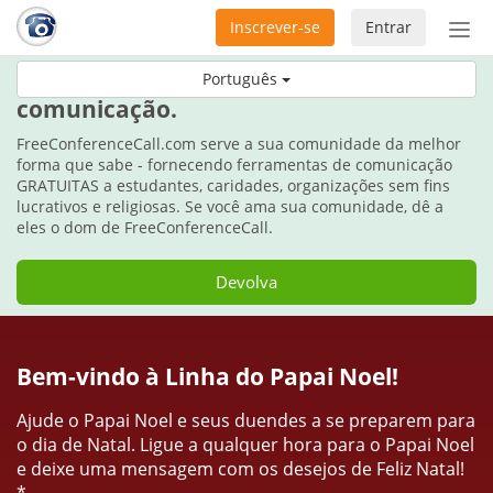
Inscrever-se
Entrar
Ativ
nav
Durante as festas, dê o dom da
Português
comunicação.
FreeConferenceCall.com serve a sua comunidade da melhor
forma que sabe - fornecendo ferramentas de comunicação
GRATUITAS a estudantes, caridades, organizações sem fins
lucrativos e religiosas. Se você ama sua comunidade, dê a
eles o dom de FreeConferenceCall.
Devolva
Bem-vindo à Linha do Papai Noel!
Ajude o Papai Noel e seus duendes a se preparem para
o dia de Natal. Ligue a qualquer hora para o Papai Noel
e deixe uma mensagem com os desejos de Feliz Natal!