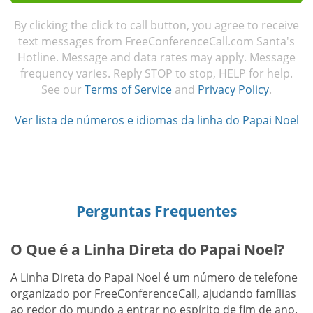
By clicking the click to call button, you agree to receive
text messages from FreeConferenceCall.com Santa's
Hotline. Message and data rates may apply. Message
frequency varies. Reply STOP to stop, HELP for help.
See our
Terms of Service
and
Privacy Policy
.
Ver lista de números e idiomas da linha do Papai Noel
Perguntas Frequentes
O Que é a Linha Direta do Papai Noel?
A Linha Direta do Papai Noel é um número de telefone
organizado por FreeConferenceCall, ajudando famílias
ao redor do mundo a entrar no espírito de fim de ano.