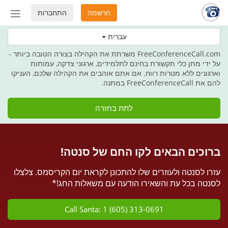
הרשמה
התחברות
החלף
מצב
בחג הזה מעניקים תקשורת כמתנה
עברית
ניווט
FreeConferenceCall.com משרתת את הקהילה בצורה הטובה ביותר -
על ידי מתן כלי תקשורת בחינם לתלמידים, ארגוני צדקה, עמותות
וארגונים ללא מטרות רווח. אם אתם אוהבים את הקהילה שלכם, העניקו
להם את FreeConferenceCall במתנה.
לתת בחזרה
ברוכים הבאים לקו החם של סנטה!
עזרו לסנטה ולעוזרים שלו להתכונן לקראת יום הקריסמס. צלצלו
לסנטה בכל עת והשאירו הודעה עם משאלות החג!*
Call Santa: 1 (605) 313-0691