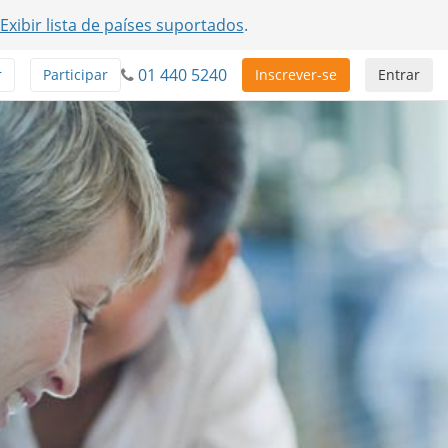
Exibir lista de países suportados
.
01 440 5240
r
Participar
Inscrever-se
Entrar