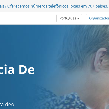
nais? Oferecemos números telefônicos locais em 70+ países.
Português
Organizado
cia De
ta deo