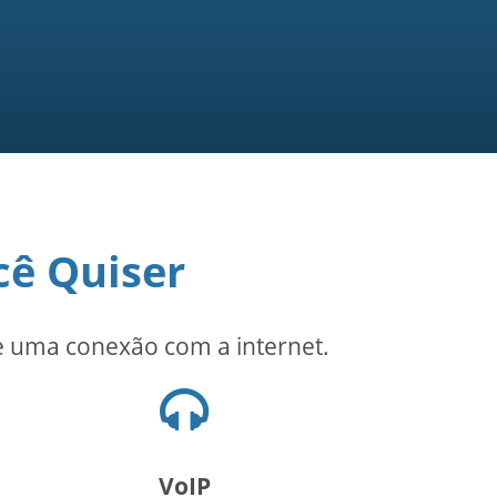
cê Quiser
de uma conexão com a internet.
Ícone
de
fones
de
VoIP