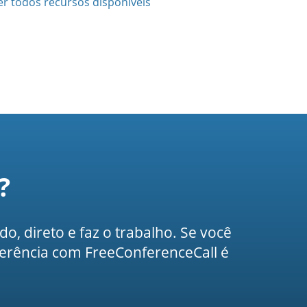
er todos recursos disponíveis
?
do, direto e faz o trabalho. Se você
ferência com FreeConferenceCall é