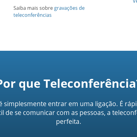
V
Saiba mais sobre
gravações de
teleconferências
Por que Teleconferência
r é simplesmente entrar em uma ligação. É rápi
l de se comunicar com as pessoas, a telecon
perfeita.