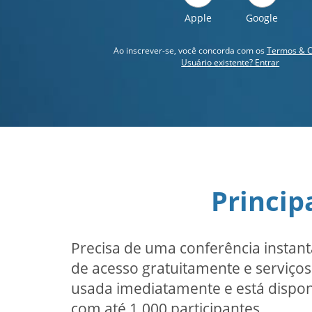
Apple
Google
Ao inscrever-se, você concorda com os
Termos & C
Usuário existente? Entrar
Princip
Precisa de uma conferência instan
de acesso gratuitamente e serviços 
usada imediatamente e está disponí
com até 1.000 participantes.