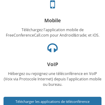
Icône
du
téléphone
portable
Mobile
Téléchargez l'application mobile de
FreeConferenceCall.com pour Android&trade; et iOS.
Icône
du
casque
VoIP
Hébergez ou rejoignez une téléconférence en VoIP
(Voix via Protocole Internet) depuis l'application mobile
ou bureau.
Télécharger les applications de téléconférence