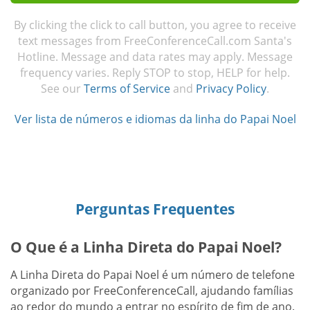
By clicking the click to call button, you agree to receive
text messages from FreeConferenceCall.com Santa's
Hotline. Message and data rates may apply. Message
frequency varies. Reply STOP to stop, HELP for help.
See our
Terms of Service
and
Privacy Policy
.
Ver lista de números e idiomas da linha do Papai Noel
Perguntas Frequentes
O Que é a Linha Direta do Papai Noel?
A Linha Direta do Papai Noel é um número de telefone
organizado por FreeConferenceCall, ajudando famílias
ao redor do mundo a entrar no espírito de fim de ano.