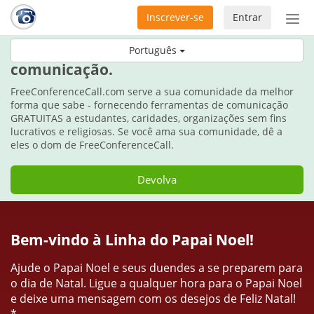
Inscrever-se
Entrar
Ativ
nav
Durante as festas, dê o dom da
Português
comunicação.
FreeConferenceCall.com serve a sua comunidade da melhor
forma que sabe - fornecendo ferramentas de comunicação
GRATUITAS a estudantes, caridades, organizações sem fins
lucrativos e religiosas. Se você ama sua comunidade, dê a
eles o dom de FreeConferenceCall.
Devolva
Bem-vindo à Linha do Papai Noel!
Ajude o Papai Noel e seus duendes a se preparem para
o dia de Natal. Ligue a qualquer hora para o Papai Noel
e deixe uma mensagem com os desejos de Feliz Natal!