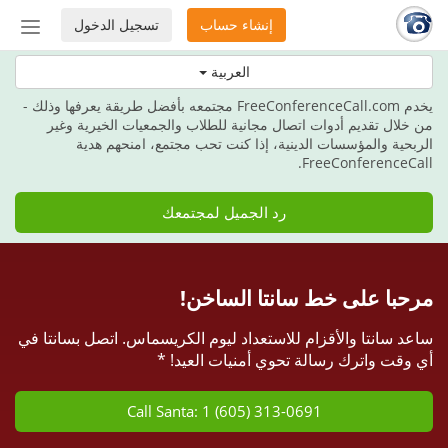
إنشاء حساب
تسجيل الدخول
إظهار
أو
هذه العطلة، امنح هدية الاتصالات.
العربية
إخفاء
شريط
يخدم FreeConferenceCall.com مجتمعه بأفضل طريقة يعرفها وذلك -
التنق
من خلال تقديم أدوات اتصال مجانية للطلاب والجمعيات الخيرية وغير
الربحية والمؤسسات الدينية، إذا كنت تحب مجتمع، امنحهم هدية
FreeConferenceCall.
رد الجميل لمجتمعك
مرحبا على خط سانتا الساخن!
ساعد سانتا والأقزام للاستعداد ليوم الكريسماس. اتصل بسانتا في
أي وقت واترك رسالة تحوي أمنيات العيد! *
Call Santa: 1 (605) 313-0691