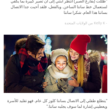
"ظللت (بفارغ الصبر) أنتظر ابنتي إلى أن تصير كبيرة بما يكفي
لستعمال خط سانتا الساخن. وبالفعل، فلقد أحبت جدا الاتصال
بسانتا هذا العام. شكرا سانتا
- Kelly K من الولايات المتحدة
"يتطلع طفلي إلى الاتصال بسانتا كلوز كل عام. فهو تقليد للأسرة
ويعطيني إشارة لما سوف يجلبه سانتا."