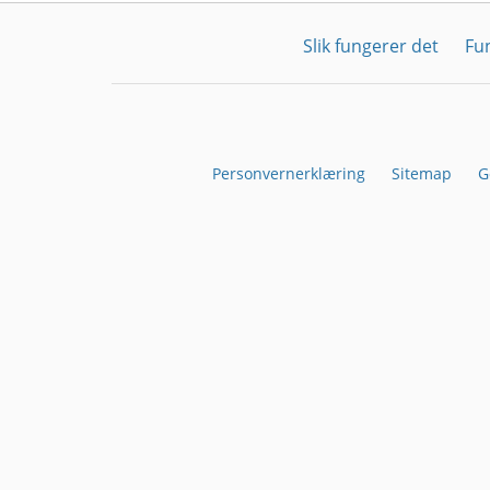
Slik fungerer det
Fu
Personvernerklæring
Sitemap
G