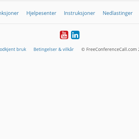
nksjoner
Hjelpesenter
Instruksjoner
Nedlastinger
YouTube
Linkedin
odkjent bruk
Betingelser & vilkår
© FreeConferenceCall.com 