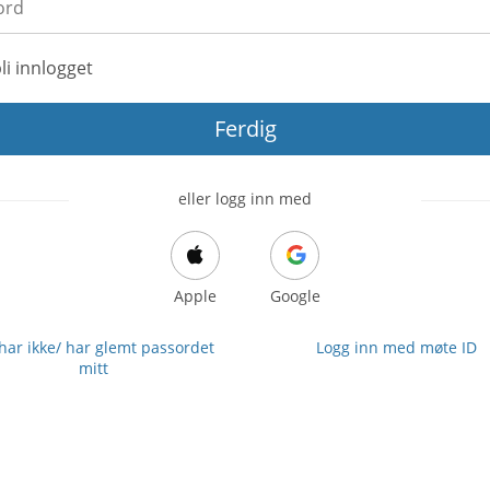
li innlogget
Ferdig
eller logg inn med
Apple
Google
 har ikke/ har glemt passordet
Logg inn med møte ID
mitt