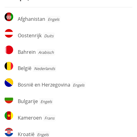
Afghanistan
Afghanistan
Engels
Oostenrijk
Oostenrijk
Duits
Bahrein
Bahrein
Arabisch
België
België
Nederlands
Bosnië
Bosnië en Herzegovina
Engels
en
Herzegovina
Bulgarije
Bulgarije
Engels
Kameroen
Kameroen
Frans
Kroatië
Kroatië
Engels