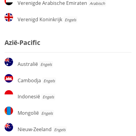
Verenigde Arabische Emiraten
Arabisch
Arabische
Emiraten
Verenigd
Verenigd Koninkrijk
Engels
Koninkrijk
Azië-Pacific
Australië
Australië
Engels
Cambodja
Cambodja
Engels
Indonesië
Indonesië
Engels
Mongolië
Mongolië
Engels
Nieuw-
Nieuw-Zeeland
Engels
Zeeland