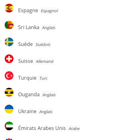
Sud
Espagne
Espagne
Espagnol
Sri
Sri Lanka
Anglais
Lanka
Suède
Suède
Suédois
Suisse
Suisse
Allemand
Turquie
Turquie
Turc
Ouganda
Ouganda
Anglais
Ukraine
Ukraine
Anglais
Émirats
Émirats Arabes Unis
Arabe
Arabes
Unis