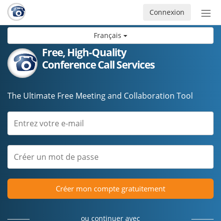
Connexion
Acti
ou
Français
désa
la
Free, High-Quality
nav
Conference Call Services
The Ultimate Free Meeting and Collaboration Tool
Créer mon compte gratuitement
ou continuer avec