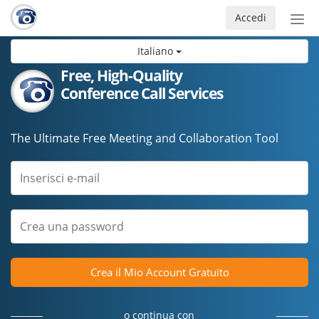
Accedi
Atti
nav
Italiano
Free, High-Quality
Conference Call Services
The Ultimate Free Meeting and Collaboration Tool
Crea il Mio Account Gratuito
o continua con