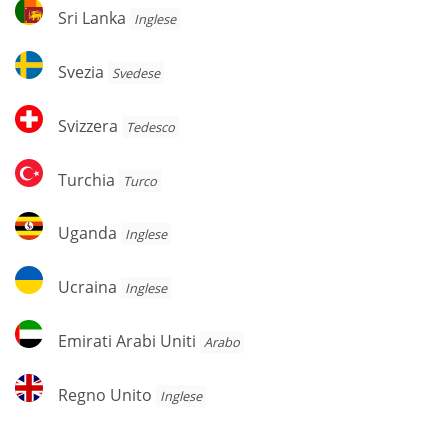
Sri
Sri Lanka
Inglese
Lanka
Svezia
Svezia
Svedese
Svizzera
Svizzera
Tedesco
Turchia
Turchia
Turco
Uganda
Uganda
Inglese
Ucraina
Ucraina
Inglese
Emirati
Emirati Arabi Uniti
Arabo
Arabi
Uniti
Regno
Regno Unito
Inglese
Unito