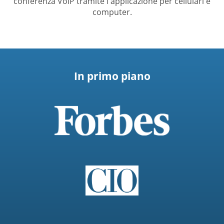
conferenza VoIP tramite l'applicazione per cellulari e
computer.
In primo piano