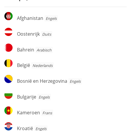
Afghanistan
Afghanistan
Engels
Oostenrijk
Oostenrijk
Duits
Bahrein
Bahrein
Arabisch
België
België
Nederlands
Bosnië
Bosnië en Herzegovina
Engels
en
Herzegovina
Bulgarije
Bulgarije
Engels
Kameroen
Kameroen
Frans
Kroatië
Kroatië
Engels