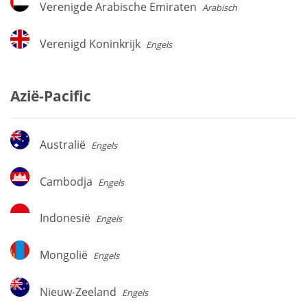
Verenigde Arabische Emiraten
Arabisch
Arabische
Emiraten
Verenigd
Verenigd Koninkrijk
Engels
Koninkrijk
Azië-Pacific
Australië
Australië
Engels
Cambodja
Cambodja
Engels
Indonesië
Indonesië
Engels
Mongolië
Mongolië
Engels
Nieuw-
Nieuw-Zeeland
Engels
Zeeland