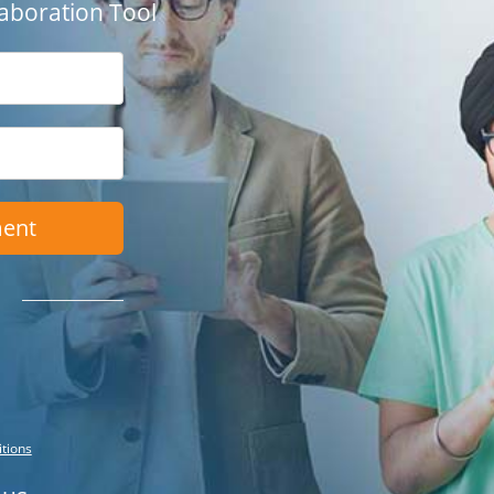
aboration Tool
ment
itions