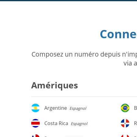
Connec
Composez un numéro depuis n'impor
via 
Amériques
Argentine
Br
Argentine
B
Espagnol
Costa
R
Costa Rica
R
Espagnol
Rica
d