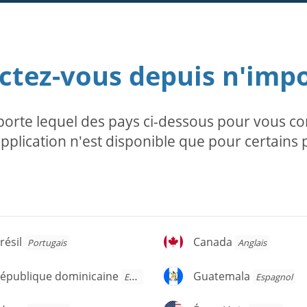
tez-vous depuis n'imp
te lequel des pays ci-dessous pour vous con
application n'est disponible que pour certains 
ésil
Canada
résil
Canada
Portugais
Anglais
épublique
Guatemala
épublique dominicaine
Guatemala
Espagnol
Espagnol
ominicaine