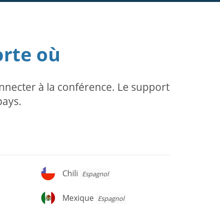
orte où
necter à la conférence. Le support
pays.
Chili
Chili
Espagnol
Mexique
Mexique
Espagnol