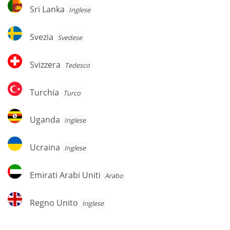
Sri
Sri Lanka
Inglese
Lanka
Svezia
Svezia
Svedese
Svizzera
Svizzera
Tedesco
Turchia
Turchia
Turco
Uganda
Uganda
Inglese
Ucraina
Ucraina
Inglese
Emirati
Emirati Arabi Uniti
Arabo
Arabi
Uniti
Regno
Regno Unito
Inglese
Unito