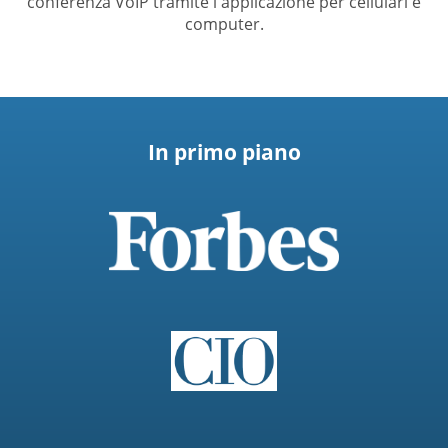
conferenza VoIP tramite l'applicazione per cellulari e
computer.
In primo piano