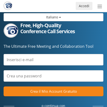
Accedi
Atti
nav
Italiano
Free, High-Quality
Conference Call Services
The Ultimate Free Meeting and Collaboration Tool
Crea il Mio Account Gratuito
o continua con