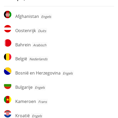
Afghanistan
Afghanistan
Engels
Oostenrijk
Oostenrijk
Duits
Bahrein
Bahrein
Arabisch
België
België
Nederlands
Bosnië
Bosnië en Herzegovina
Engels
en
Herzegovina
Bulgarije
Bulgarije
Engels
Kameroen
Kameroen
Frans
Kroatië
Kroatië
Engels