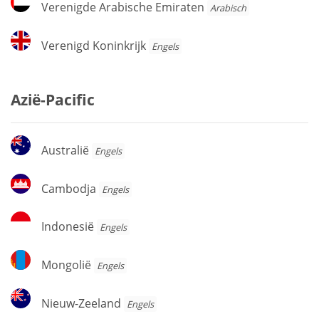
Verenigde Arabische Emiraten
Arabisch
Arabische
Emiraten
Verenigd
Verenigd Koninkrijk
Engels
Koninkrijk
Azië-Pacific
Australië
Australië
Engels
Cambodja
Cambodja
Engels
Indonesië
Indonesië
Engels
Mongolië
Mongolië
Engels
Nieuw-
Nieuw-Zeeland
Engels
Zeeland