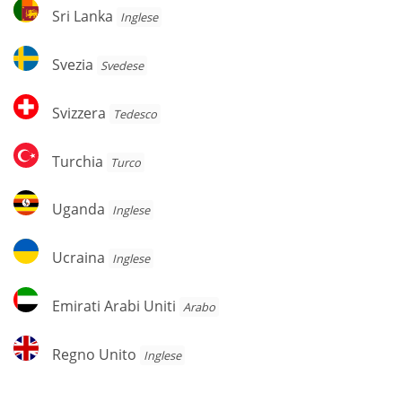
Sri
Sri Lanka
Inglese
Lanka
Svezia
Svezia
Svedese
Svizzera
Svizzera
Tedesco
Turchia
Turchia
Turco
Uganda
Uganda
Inglese
Ucraina
Ucraina
Inglese
Emirati
Emirati Arabi Uniti
Arabo
Arabi
Uniti
Regno
Regno Unito
Inglese
Unito