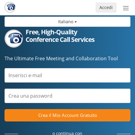
Accedi
Atti
nav
Italiano
Free, High-Quality
Conference Call Services
The Ultimate Free Meeting and Collaboration Tool
Crea il Mio Account Gratuito
o continua con