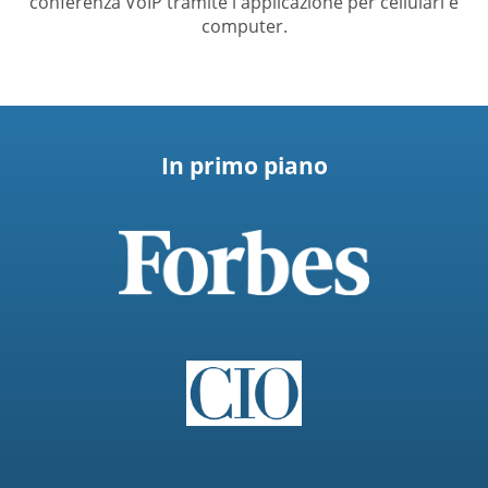
conferenza VoIP tramite l'applicazione per cellulari e
computer.
In primo piano