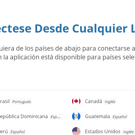
ctese Desde Cualquier 
ra de los países de abajo para conectarse a l
 la aplicación está disponible para países sel
asil
Canadá
rasil
Canadá
Portugués
Inglés
pública
Guatemala
epública Dominicana
Guatemala
Español
Español
ominicana
erú
Estados
erú
Estados Unidos
Español
Inglés