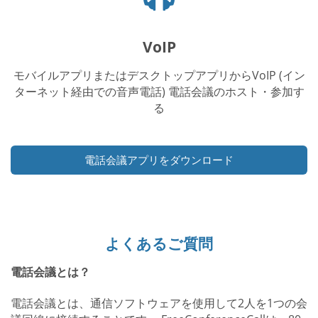
ッ
ド
フ
VoIP
ォ
ン
モバイルアプリまたはデスクトップアプリからVoIP (イン
ア
ターネット経由での音声電話) 電話会議のホスト・参加す
イ
る
コ
ン
電話会議アプリをダウンロード
よくあるご質問
電話会議とは？
電話会議とは、通信ソフトウェアを使用して2人を1つの会