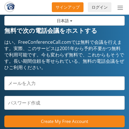
サインアップ
ログイン
ナ
ビ
日本語
ゲ
ー
無料で次の電話会議をホストする
シ
ョ
はい。FreeConferenceCall.comでは無料で会議を行えま
ン
す。実際、このサービスは2001年から予約不要かつ無料
で利用可能です。今も変わらず無料で、これからもそうで
の
す。長い期間信頼を寄せられている、無料の電話会議をぜ
開
ひご利用ください。
閉
Create My Free Account