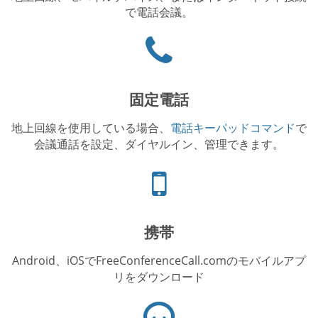
で電話会議。
Phone
icon
固定電話
地上回線を使用している場合、
電話キーパッドコマンド
で
会議通話を設定、ダイヤルイン、管理できます。
電
話
ア
イ
携帯
コ
ン
Android、iOSでFreeConferenceCall.comのモバイルアプ
リをダウンロード
ヘ