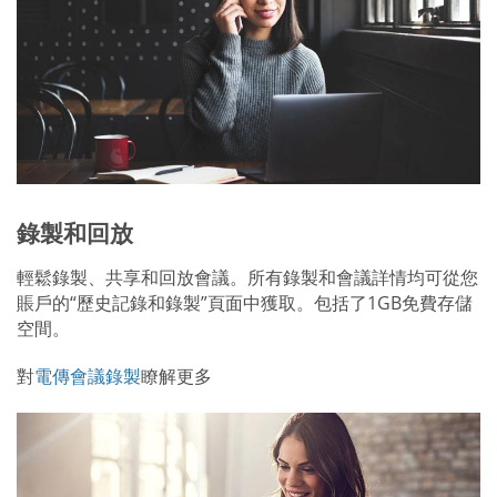
錄製和回放
輕鬆錄製、共享和回放會議。所有錄製和會議詳情均可從您
賬戶的“歷史記錄和錄製”頁面中獲取。包括了1GB免費存儲
空間。
對
電傳會議錄製
瞭解更多