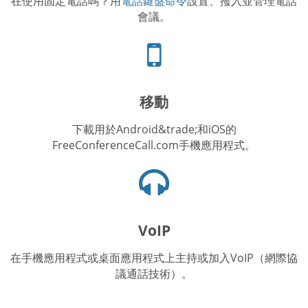
在使用固定電話嗎？用
電話鍵盤命令
設置、撥入並管理電話
會議。
手
機
圖
標
移動
下載用於Android&trade;和iOS的
FreeConferenceCall.com手機應用程式。
耳
機
圖
示
VoIP
在手機應用程式或桌面應用程式上主持或加入VoIP（網際協
議通話技術）。