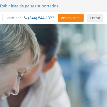
Exibir lista de países suportados
.
(844) 844-1322
Participar
Inscrever-se
Entrar