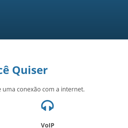
cê Quiser
de uma conexão com a internet.
Ícone
de
fones
de
VoIP