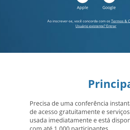
Apple
Google
Ao inscrever-se, você concorda com os
Termos & C
Usuário existente? Entrar
Princip
Precisa de uma conferência instan
de acesso gratuitamente e serviços 
usada imediatamente e está disponí
com até 1.000 participantes.