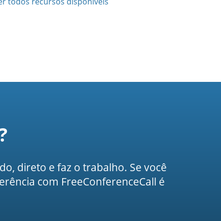
er todos recursos disponíveis
?
do, direto e faz o trabalho. Se você
ferência com FreeConferenceCall é