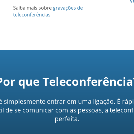
V
Saiba mais sobre
gravações de
teleconferências
Por que Teleconferência
r é simplesmente entrar em uma ligação. É rápi
l de se comunicar com as pessoas, a telecon
perfeita.