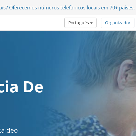
nais? Oferecemos números telefônicos locais em 70+ países.
Português
Organizador
cia De
ta deo