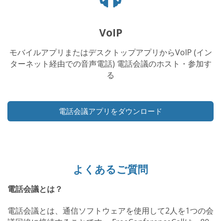
ッ
ド
フ
VoIP
ォ
ン
モバイルアプリまたはデスクトップアプリからVoIP (イン
ア
ターネット経由での音声電話) 電話会議のホスト・参加す
イ
る
コ
ン
電話会議アプリをダウンロード
よくあるご質問
電話会議とは？
電話会議とは、通信ソフトウェアを使用して2人を1つの会