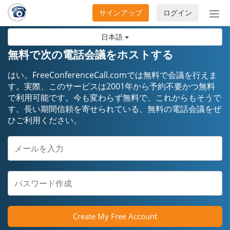
サインアップ
ログイン
ナ
ビ
日本語
ゲ
ー
無料で次の電話会議をホストする
シ
ョ
はい。FreeConferenceCall.comでは無料で会議を行えま
ン
す。実際、このサービスは2001年から予約不要かつ無料
で利用可能です。今も変わらず無料で、これからもそうで
の
す。長い期間信頼を寄せられている、無料の電話会議をぜ
開
ひご利用ください。
閉
Create My Free Account