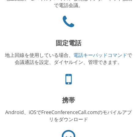
で電話会議。
Phone
icon
固定電話
地上回線を使用している場合、
電話キーパッドコマンド
で
会議通話を設定、ダイヤルイン、管理できます。
電
話
ア
イ
携帯
コ
ン
Android、iOSでFreeConferenceCall.comのモバイルアプ
リをダウンロード
ヘ