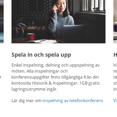
Spela in och spela upp
H
Enkel inspelning, delning och uppspelning av
H
möten. Alla inspelningar och
m
r
konferensuppgifter finns tillgängliga från din
t
kontosida Historik & inspelningar. 1GB gratis
s
lagringsutrymme ingår.
i
Lär dig mer om
inspelning av telefonkonferens
Vi