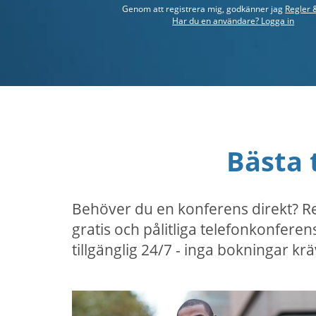
Genom att registrera mig, godkänner jag
Regler &
Har du en användare? Logga in
Bästa 
Behöver du en konferens direkt? Re
gratis och pålitliga telefonkonfere
tillgänglig 24/7 - inga bokningar kr