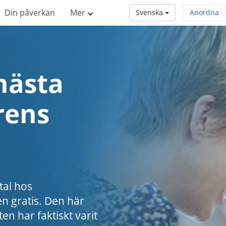
Din påverkan
Mer
Svenska
Anordna
nästa
rens
tal hos
n gratis. Den här
en har faktiskt varit