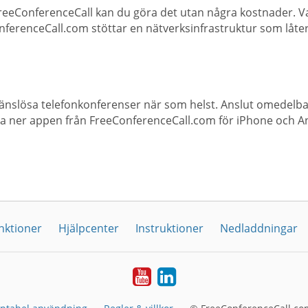
eeConferenceCall kan du göra det utan några kostnader. Van
onferenceCall.com stöttar en nätverksinfrastruktur som låt
änslösa telefonkonferenser när som helst. Anslut omedelbar
a ner appen från FreeConferenceCall.com för iPhone och A
nktioner
Hjälpcenter
Instruktioner
Nedladdningar
YouTube
LinkedIn