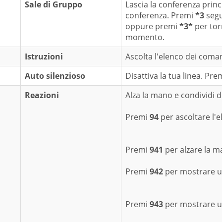
Sale di Gruppo
Lascia la conferenza prin
conferenza. Premi
*3
segu
oppure premi
*3*
per torn
momento.
Istruzioni
Ascolta l'elenco dei coman
Auto silenzioso
Disattiva la tua linea. Pre
Reazioni
Alza la mano e condividi d
Premi
94
per ascoltare l'el
Premi
941
per alzare la m
Premi
942
per mostrare un
Premi
943
per mostrare un 