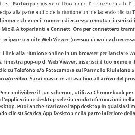
clic su
Partecipa
e inserisci il tuo nome, l'indirizzo email e l'
ecipa alla parte audio della riunione online facendo clic su
T
hiama
e chiama il numero di accesso remoto e inserisci i
o
Mic & Altoparlanti
e
Connetti Ora
per connetterti trami
rtecipare tramite Web Viewer (nessun download necessar
 il link alla riunione online in un browser per lanciare W
a finestra pop-up di Web Viewer, inserisci il tuo nome e il
clic su
Telefono
e/o
Fotocamera
sul Pannello Riuinione e 
o e/o video. Sarai messo in attesa fino all'arrivo del pr
er condividere il tuo schermo, utilizza Chromebook per 
a l'applicazione desktop selezionando
Informazioni
nella
esktop
. Puoi anche scaricare l'app desktop in qualsias
ndo clic su
Scarica App Desktop
nella parte inferiore dell