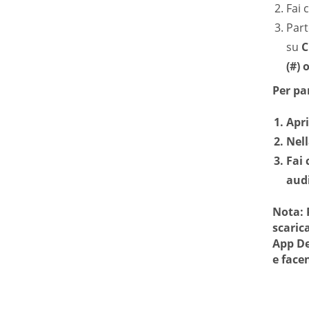
Fai 
Part
su
C
(#)
Per pa
Apri
Nell
Fai 
audi
Nota:
P
scaric
App D
e face