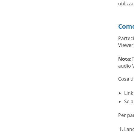
utiliz
Come
Parteci
Viewer
Nota:
T
audio V
Cosa ti
Link
Se a
Per par
Lanc