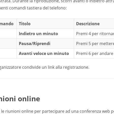
strata. Durante la riproduzione, scorri avanti o indietro attr
enti comandi tastiera del telefono:
mando
Titolo
Descrizione
Indietro un minuto
Premi 4 per ritorna
Pausa/Riprendi
Premi 5 per mettere
Avanti veloce un minuto
Premi 6 per andare 
ganizzatore condivide un link alla registrazione.
nioni online
a le riunioni online per partecipare ad una conferenza web 