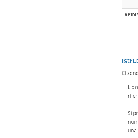
#PIN
Istru
Ci sono
L'or
rife
Si p
nume
una 