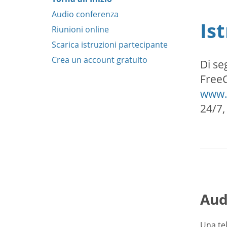
Audio conferenza
Is
Riunioni online
Scarica istruzioni partecipante
Crea un account gratuito
Di se
FreeC
www.
24/7,
Aud
Una te