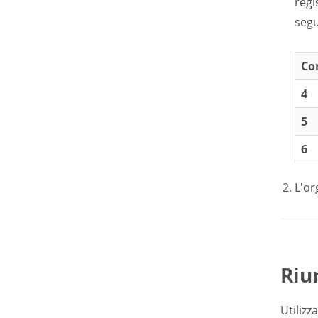
regi
segu
Co
4
5
6
L'or
Riu
Utilizz