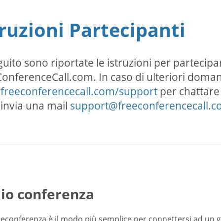
truzioni Partecipanti
guito sono riportate le istruzioni per partecipar
onferenceCall.com. In caso di ulteriori doman
freeconferencecall.com/support
per chattare i
 invia una mail
support@freeconferencecall.
io conferenza
leconferenza è il modo più semplice per connettersi ad un 