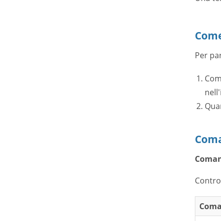
Come
Per pa
Comp
nell
Quan
Coman
Comand
Control
Coma