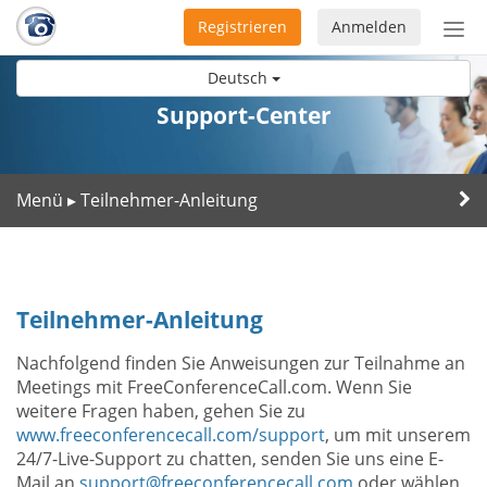
Registrieren
Anmelden
Nav
ein-
Deutsch
Support-Center
Menü
Teilnehmer-Anleitung
▸
Teilnehmer-Anleitung
Nachfolgend finden Sie Anweisungen zur Teilnahme an
Meetings mit FreeConferenceCall.com. Wenn Sie
weitere Fragen haben, gehen Sie zu
www.freeconferencecall.com/support
, um mit unserem
24/7-Live-Support zu chatten, senden Sie uns eine E-
Mail an
support@freeconferencecall.com
oder wählen