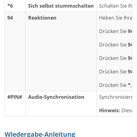
*6
Sich selbst stummschalten
Schalten Sie Ihr
94
Reaktionen
Heben Sie Ihre H
Drücken Sie
94
,
Drücken Sie
941
Drücken Sie
942
Drücken Sie
943
Drücken Sie
*
, 
#PIN#
Audio-Synchronisation
Synchronisieren
Hinweis:
Dieser 
Wiedergabe-Anleitung