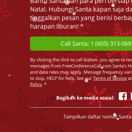
Bantu Santa dan para peri bersiap 
Natal. Hubungi Santa kapan saja d
tinggalkan pesan yang berisi berba
harapan liburan! *
Call Santa: 1 (605) 313-069
By clicking the click to call button, you agree to re
messages from FreeConferenceCall.com Santa's H
and data rates may apply. Message frequency var
to stop, HELP for help. See our
Terms of Service
a
Policy
.
Bagikan ke media sosial:
Tampilkan daftar nomor Santa