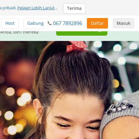
 pribadi.
Pelajari Lebih Lanjut
...
Terima
067 7892896
Host
Gabung
Daftar
Masuk
unikasi GRATIS untuk
Beri Sumbangan
 Anda, beri mereka