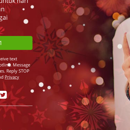
untuk hari
an
gai
1
ceive text
otline. Message
ies. Reply STOP
nd
Privacy