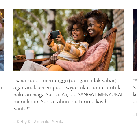
"Saya sudah menunggu (dengan tidak sabar)
"
i
agar anak perempuan saya cukup umur untuk
S
Saluran Siaga Santa. Ya, dia SANGAT MENYUKAI
k
menelepon Santa tahun ini. Terima kasih
a
Santa!"
– 
– Kelly K., Amerika Serikat