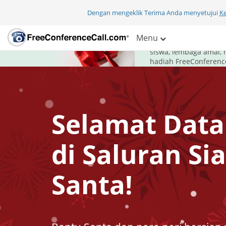
Dengan mengeklik Terima Anda menyetujui
K
Untuk liburan ka
Menu
FreeConferenceCall.c
siswa, lembaga amal, 
hadiah FreeConference
Selamat Dat
di Saluran Si
Santa!