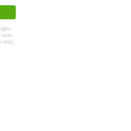
sages
 rates
r help.