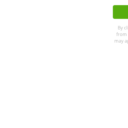
By c
from 
may ap