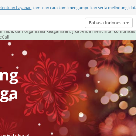
etentuan Layanan
kami dan cara kami mengumpulkan serta melindungi data
li ini, beri hadiah komunikasi.
Bahasa Indonesia
om melayani komunitasnya dengan cara terbaik - memberi alat kom
nirlaba, dan organisasi keagamaan. Jika Anda mencintai komunitas
Call.
ang
aga