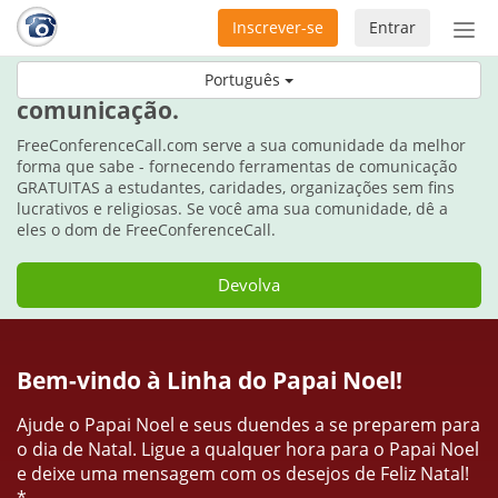
Inscrever-se
Entrar
Ativ
nav
Durante as festas, dê o dom da
Português
comunicação.
FreeConferenceCall.com serve a sua comunidade da melhor
forma que sabe - fornecendo ferramentas de comunicação
GRATUITAS a estudantes, caridades, organizações sem fins
lucrativos e religiosas. Se você ama sua comunidade, dê a
eles o dom de FreeConferenceCall.
Devolva
Bem-vindo à Linha do Papai Noel!
Ajude o Papai Noel e seus duendes a se preparem para
o dia de Natal. Ligue a qualquer hora para o Papai Noel
e deixe uma mensagem com os desejos de Feliz Natal!