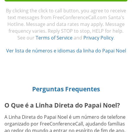
By clicking the click to call button, you agree to receive
text messages from FreeConferenceCall.com Santa's
Hotline. Message and data rates may apply. Message
frequency varies. Reply STOP to stop, HELP for help.
See our
Terms of Service
and
Privacy Policy
.
Ver lista de números e idiomas da linha do Papai Noel
Perguntas Frequentes
O Que é a Linha Direta do Papai Noel?
A Linha Direta do Papai Noel é um número de telefone
organizado por FreeConferenceCall, ajudando famílias
ao redor do mundo a entrar no espírito de fim de ano.