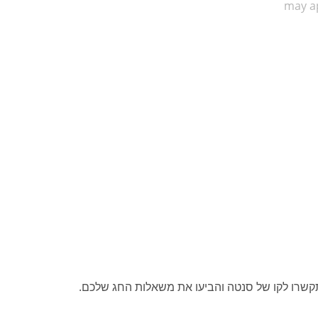
may ap