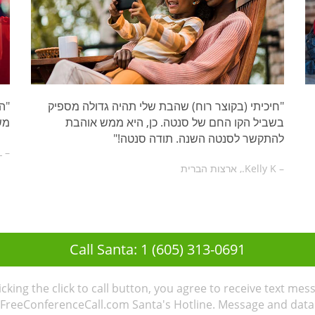
"חיכיתי (בקוצר רוח) שהבת שלי תהיה גדולה מספיק
"ה
בשביל הקו החם של סנטה. כן, היא ממש אוהבת
מש
להתקשר לסנטה השנה. תודה סנטה!"
– Karolina L., שוודיה
– Kelly K., ארצות הברית
Call Santa: 1 (605) 313-0691
licking the click to call button, you agree to receive text mes
FreeConferenceCall.com Santa's Hotline. Message and data