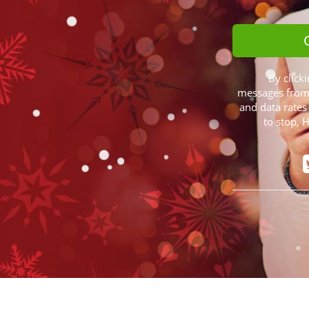
By clicki
messages from 
and data rates
to stop, 