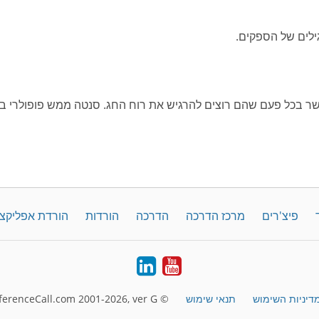
ר בכל פעם שהם רוצים להרגיש את רוח החג. סנטה ממש פופולרי ב
פיצ'רים
מרכז הדרכה
הדרכה
הורדות
הורדת אפליקצ
LinkedIn
YouTube
דיניות השימוש
תנאי שימוש
© FreeConferenceCall.com 2001-2026, ver G