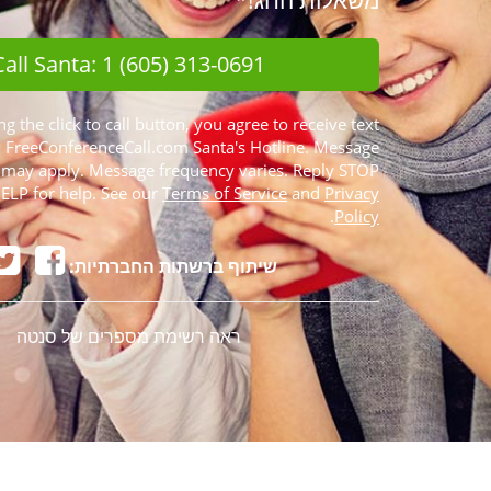
משאלות החג!*
Call Santa: 1 (605) 313-0691
ng the click to call button, you agree to receive text
FreeConferenceCall.com Santa's Hotline. Message
 may apply. Message frequency varies. Reply STOP
HELP for help. See our
Terms of Service
and
Privacy
.
Policy
שיתוף ברשתות החברתיות:
ראה רשימת מספרים של סנטה