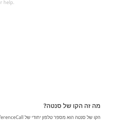
r help.
מה זה הקו של סנטה?
הקו של סנטה הוא מספר טלפון יחודי של FreeConferenceCall המסייע למשפחות בכל רחבי העולם להיכנס לרוח החג. התקשרו לקו של סנטה והביעו את משאלות החג שלכם.