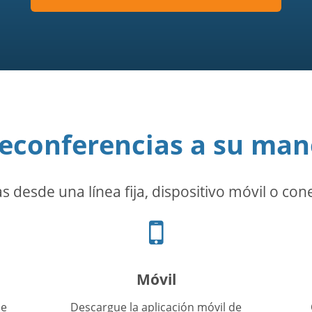
leconferencias a su man
 desde una línea fija, dispositivo móvil o con
Icono
de
teléfono
celular
Móvil
ue
Descargue la aplicación móvil de