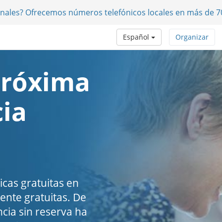
onales? Ofrecemos números telefónicos locales en más de 7
Español
Organizar
próxima
cia
icas gratuitas en
nte gratuitas. De
ncia sin reserva ha