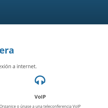
era
exión a internet.
Icono
de
audífonos
VoIP
Organice o únase a una teleconferencia VoIP