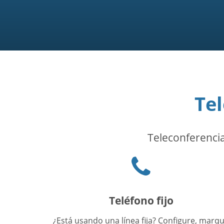
Te
Teleconferencias
Phone
icon
Teléfono fijo
¿Está usando una línea fija? Configure, marq