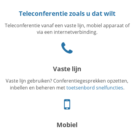
Teleconferentie zoals u dat wilt
Teleconferentie vanaf een vaste lijn, mobiel apparaat of
via een internetverbinding.
Phone
icon
Vaste lijn
Vaste lijn gebruiken? Conferentiegesprekken opzetten,
inbellen en beheren met
toetsenbord snelfuncties
.
Logo
van
mobiele
telefoon
Mobiel