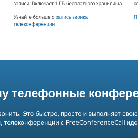
записи. Включает 1 ГБ бесплатного хранилища.
к
Узнайте больше о
запись звонка
П
телеконференции
у телефонные конфер
вонить. Это быстро, просто и выполняет свою
 телеконференции с FreeConferenceCall иде