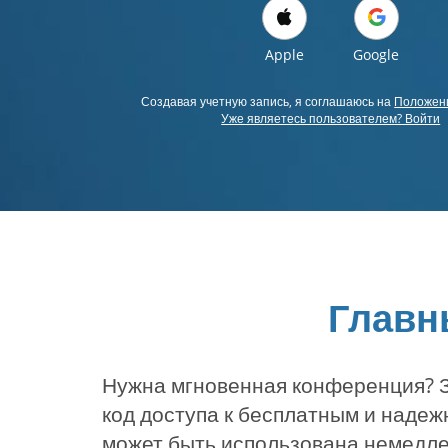
Apple
Google
Создавая учетную запись, я соглашаюсь на
Положени
Уже являетесь пользователем? Войти
Главн
Нужна мгновенная конференция? З
код доступа к бесплатным и наде
может быть использована немедле