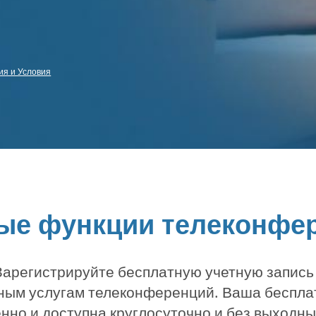
я и Условия
ые функции телеконфе
арегистрируйте бесплатную учетную запись
жным услугам телеконференций. Ваша беспла
нно и доступна круглосуточно и без выходны