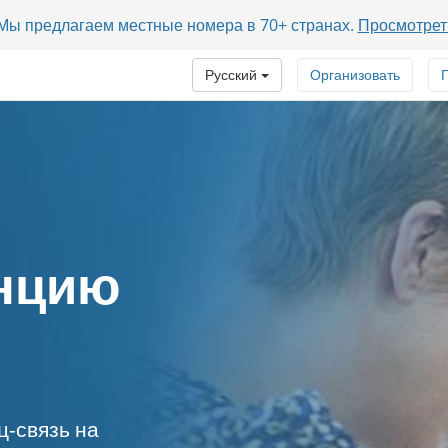
? Мы предлагаем местные номера в 70+ странах.
Просмотрет
Русский
Организовать
нцию
ц-связь на