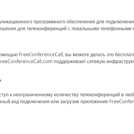
никационного программного обеспечения для подключения 
решения для телеконференций с локальными телефонными н
омощью FreeConferenceCall, вы можете делать это бесплат
 FreeConferenceCall.com поддерживает сетевую инфраструкт
?
ступ к неограниченному количеству телеконференций в лю
енный код подключения или загрузив приложение FreeConfer