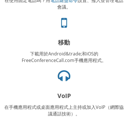
在使用固定電話嗎？用
電話鍵盤命令
設置、撥入並管理電話
會議。
手
機
圖
標
移動
下載用於Android&trade;和iOS的
FreeConferenceCall.com手機應用程式。
耳
機
圖
示
VoIP
在手機應用程式或桌面應用程式上主持或加入VoIP（網際協
議通話技術）。