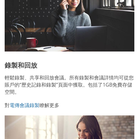
錄製和回放
輕鬆錄製、共享和回放會議。所有錄製和會議詳情均可從您
賬戶的“歷史記錄和錄製”頁面中獲取。包括了1GB免費存儲
空間。
對
電傳會議錄製
瞭解更多