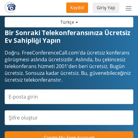
Kaydol
Giriş Yap
Nav
aç/
Türkçe
Bir Sonraki Telekonferansınıza Ücretsiz
Ev Sahipliği Yapın
Doğru. FreeConferenceCall.com'da ücretsiz konferans
görüşmesi aslında ücretsizdir. Aslında, bu çekincesiz
telekonferans hizmeti 2001'den beri ücretsiz. Bugün
ücretsiz. Sonsuza kadar ücretsiz. Bu, güvenebileceğiniz
ücretsiz telekonferanstır.
Create My Free Account