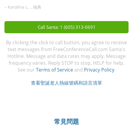
– Karolina L.，瑞典
Call Santa: 1 (605) 313-0691
By clicking the click to call button, you agree to receive
text messages from FreeConferenceCall.com Santa's
Hotline. Message and data rates may apply. Message
frequency varies. Reply STOP to stop, HELP for help.
See our
Terms of Service
and
Privacy Policy
.
查看聖誕老人熱線號碼和語言清單
常見問題