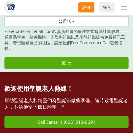
註冊
登入
切
換
在這個節日季節，請給予通訊之禮吧。
普通話
導
航
FreeConferenceCall.com以其所知道的最佳方式爲其社區服務——
通過爲學生、慈善機構、非盈利組織以及宗教組織提供免費通訊工
具。若您熱愛自己的社區，請給他們FreeConferenceCall這個禮
物。
回贈
歡迎使用聖誕老人熱線！
幫助聖誕老人和精靈們為聖誕節做些準備。隨時致電聖誕老
人，並給他留下節日願望！*
Call Santa: 1 (605) 313-0691