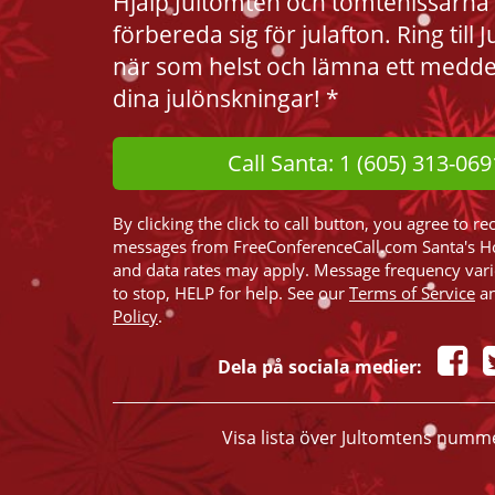
Hjälp Jultomten och tomtenissarna 
förbereda sig för julafton. Ring till
när som helst och lämna ett medd
dina julönskningar! *
Call Santa: 1 (605) 313-069
By clicking the click to call button, you agree to re
messages from FreeConferenceCall.com Santa's H
and data rates may apply. Message frequency var
to stop, HELP for help. See our
Terms of Service
a
Policy
.
Dela på sociala medier:
Visa lista över Jultomtens numm