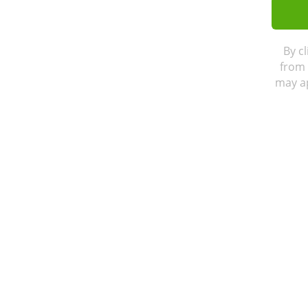
By c
from 
may ap