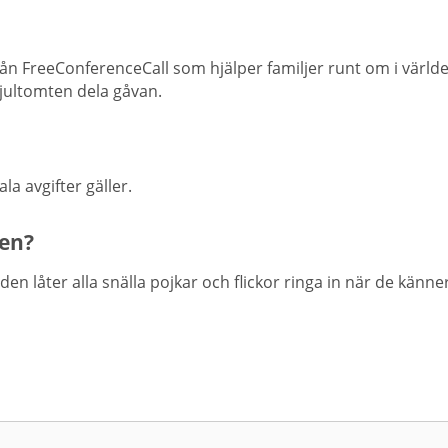
rån FreeConferenceCall som hjälper familjer runt om i värld
 jultomten dela gåvan.
la avgifter gäller.
pen?
den låter alla snälla pojkar och flickor ringa in när de känne