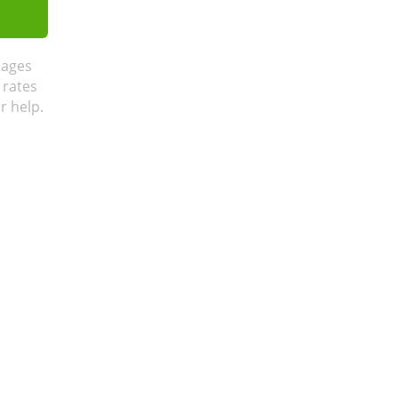
sages
 rates
r help.