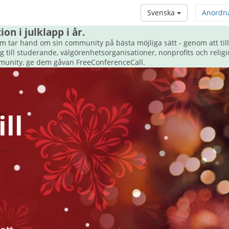
Svenska
Anordn
n i julklapp i år.
m tar hand om sin community på bästa möjliga sätt - genom att ti
till studerande, välgörenhetsorganisationer, nonprofits och religi
munity, ge dem gåvan FreeConferenceCall.
ll