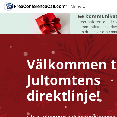
Meny
Ge kommunikatio
FreeConferenceCall.co
kommunikationsverktyg 
Om du älskar din com
Välkommen ti
Jultomtens
direktlinje!