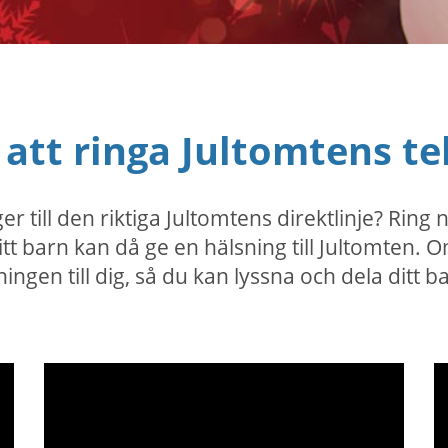
t att ringa Jultomtens 
 till den riktiga Jultomtens direktlinje? Ring n
Ditt barn kan då ge en hälsning till Jultomten.
ngen till dig, så du kan lyssna och dela ditt b