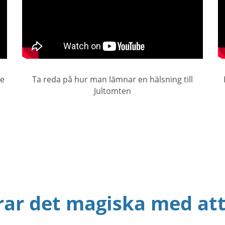
je
Ta reda på hur man lämnar en hälsning till
Jultomten
rar det magiska med at