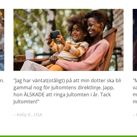
n.
"Jag har väntat(otåligt) på att min dotter ska bli
"
gammal nog för Jultomtens direktlinje. Japp,
v
hon ÄLSKADE att ringa Jultomten i år. Tack
m
Jultomten!"
m
– Kelly K., USA
– 