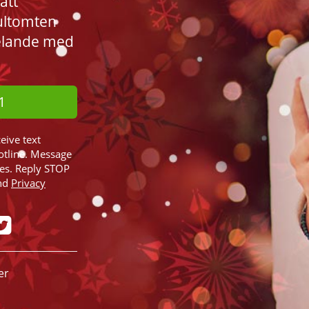
att
 Jultomten
elande med
1
ceive text
otline. Message
ies. Reply STOP
nd
Privacy
er