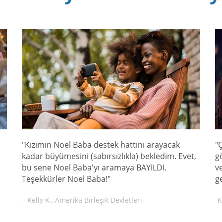
"Kızımın Noel Baba destek hattını arayacak
"
r
kadar büyümesini (sabırsızlıkla) bekledim. Evet,
g
bu sene Noel Baba'yı aramaya BAYILDI.
v
Teşekkürler Noel Baba!"
g
– Kelly K., Amerika Birleşik Devletleri
-K