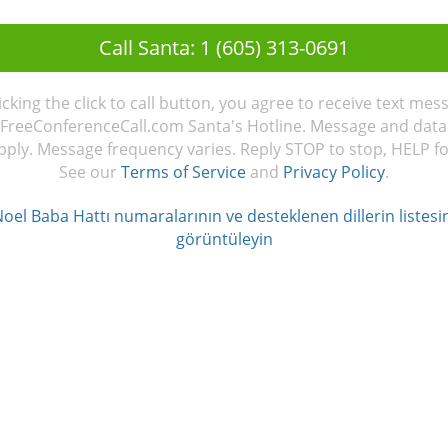
Call Santa: 1 (605) 313-0691
licking the click to call button, you agree to receive text mes
FreeConferenceCall.com Santa's Hotline. Message and data
ply. Message frequency varies. Reply STOP to stop, HELP fo
See our
Terms of Service
and
Privacy Policy
.
oel Baba Hattı numaralarının ve desteklenen dillerin listesi
görüntüleyin