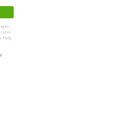
sages
 rates
r help.
ni