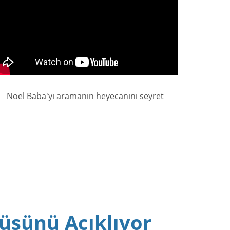
Noel Baba'yı aramanın heyecanını seyret
üsünü Açıklıyor