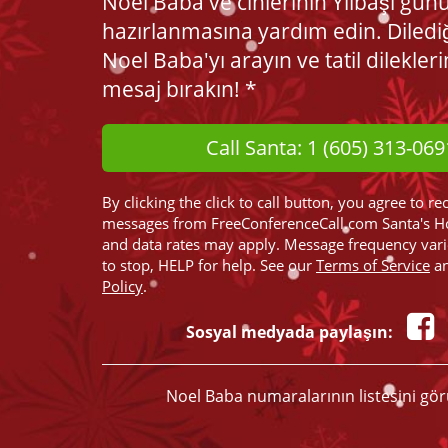
Noel Baba ve cinlerinin Yılbaşı gün
hazırlanmasına yardım edin. Diledi
Noel Baba'yı arayın ve tatil dilekleri
mesaj bırakın! *
Call Santa: 1 (605) 313-069
By clicking the click to call button, you agree to re
messages from FreeConferenceCall.com Santa's H
and data rates may apply. Message frequency var
to stop, HELP for help. See our
Terms of Service
a
Policy
.
Sosyal medyada paylaşın:
Noel Baba numaralarının listesini gö