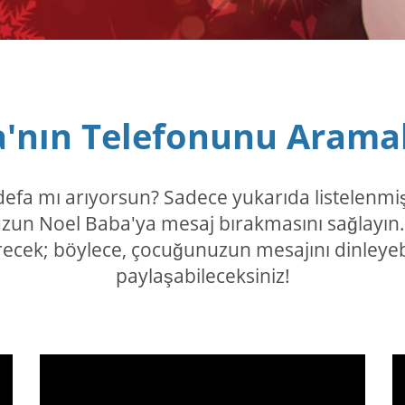
'nın Telefonunu Arama
k defa mı arıyorsun? Sadece yukarıda listelenm
un Noel Baba'ya mesaj bırakmasını sağlayın. A
ecek; böylece, çocuğunuzun mesajını dinleyebi
paylaşabileceksiniz!