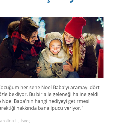
Çocuğum her sene Noel Baba'yı aramayı dört
özle bekliyor. Bu bir aile geleneği haline geldi
e Noel Baba'nın hangi hediyeyi getirmesi
erektiği hakkında bana ipucu veriyor."
arolina L., İsveç