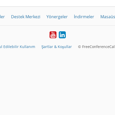
ler
Destek Merkezi
Yönergeler
İndirmeler
Masaüs
Youtube
LinkedIn
l Edilebilir Kullanım
Şartlar & Koşullar
© FreeConferenceCall