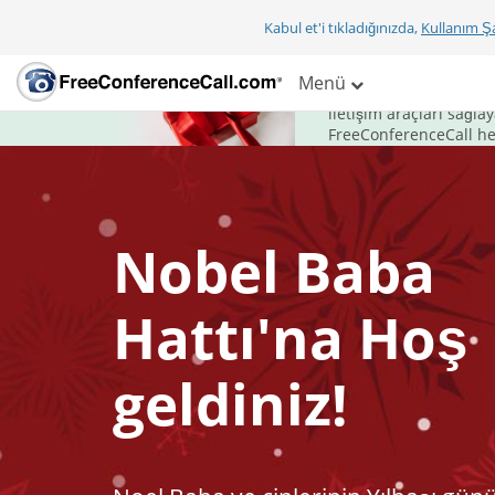
Kabul et'i tıkladığınızda,
Kullanım Şa
Bu bayram, ilet
Menü
FreeConferenceCall.co
iletişim araçları sağl
FreeConferenceCall hed
Nobel Baba
Hattı'na Hoş
geldiniz!