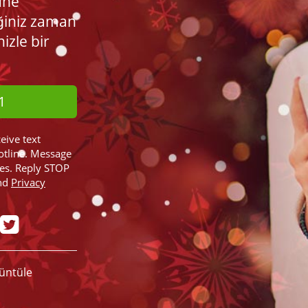
üne
ğiniz zaman
nizle bir
1
ceive text
otline. Message
ies. Reply STOP
nd
Privacy
rüntüle