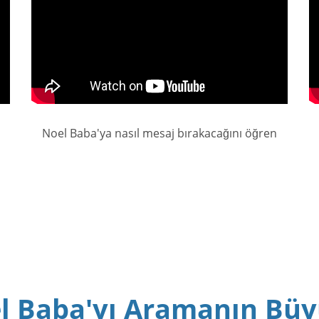
Noel Baba'ya nasıl mesaj bırakacağını öğren
l Baba'yı Aramanın Büy