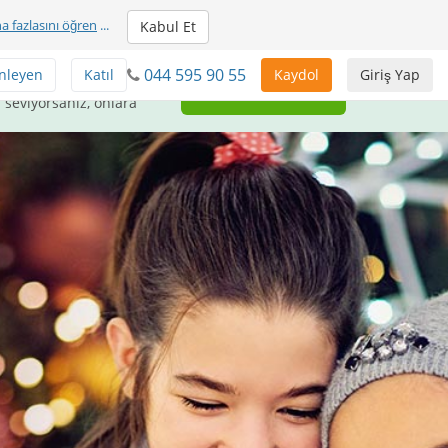
a fazlasını öğren
...
Kabul Et
044 595 90 55
nleyen
Katıl
Kaydol
Giriş Yap
uluşlara ÜCRETSİZ
Geri Ver
 seviyorsanız, onlara