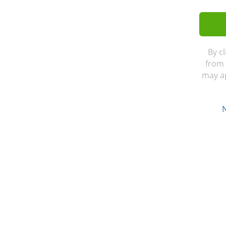
By c
from 
may ap
N