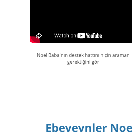
Noel Baba'nın destek hattını niçin araman
gerektiğini gör
Ebeveynler Noe