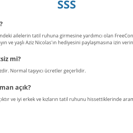
SSS
?
deki ailelerin tatil ruhuna girmesine yardımcı olan FreeConf
n ve yaşlı Aziz Nicolas'ın hediyesini paylaşmasına izin verin
siz mi?
ir. Normal taşıyıcı ücretler geçerlidir.
aman açık?
ır ve iyi erkek ve kızların tatil ruhunu hissettiklerinde aram