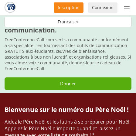
Inscription
Connexion
Acti
ou
Durant les fêtes, faites le cadeau de la
Français
désa
communication.
la
nav
FreeConferenceCall.com sert sa communauté conformément
à sa spécialité - en fournissant des outils de communication
GRATUITS aux étudiants, œuvres de bienfaisance,
associations à bus non lucratif, et organisations religieuses. Si
vous aimez votre communauté, donnez-leur le cadeau de
FreeConferenceCall.
Donner
Bienvenue sur le numéro du Père Noël !
Aidez le Père Noël et les lutins à se préparer pour Noël.
Appelez le Père Noël n'importe quand et laissez un
message avec votre liste de souhaits ! *